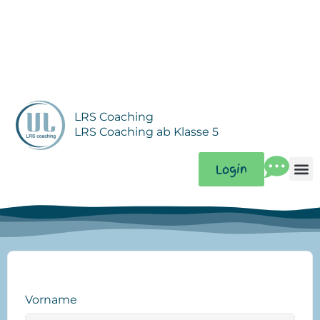
Zum
Inhalt
springen
LRS Coaching
LRS Coaching ab Klasse 5
Login
Vorname