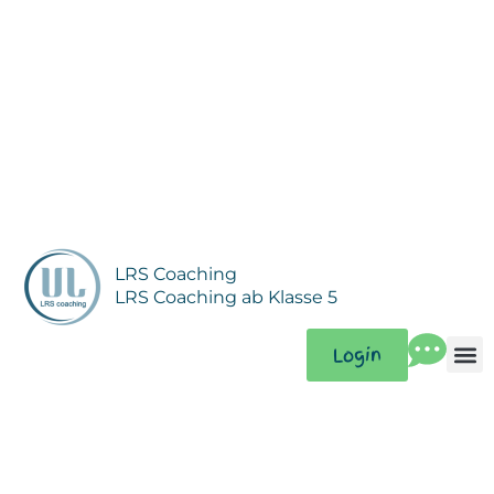
Zum
Inhalt
springen
LRS Coaching
LRS Coaching ab Klasse 5
Login