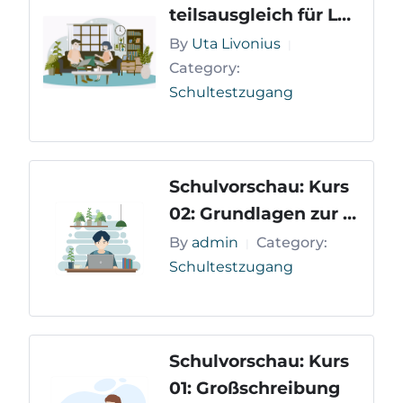
teilsausgleich für LR
S-Schülerinnen und -
By
Uta Livonius
|
Schüler der Sekunda
Category:
Schultestzugang
rstufe
Schulvorschau: Kurs
02: Grundlagen zur r
egelgeleiteten Recht
By
admin
Category:
|
schreibung
Schultestzugang
Schulvorschau: Kurs
01: Großschreibung