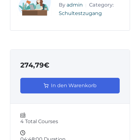
By
admin
Category:
|
Schultestzugang
274,79€
In den Warenkorb
4 Total Courses
04:48:00 Duration