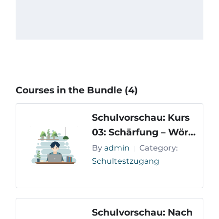
Courses in the Bundle (4)
Schulvorschau: Kurs
03: Schärfung – Wört
er mit kurzem Vokal
By
admin
Category:
|
Schultestzugang
Schulvorschau: Nach