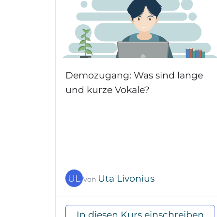
Demozugang: Was sind lange
und kurze Vokale?
UL
Uta Livonius
Von
In diesen Kurs einschreiben