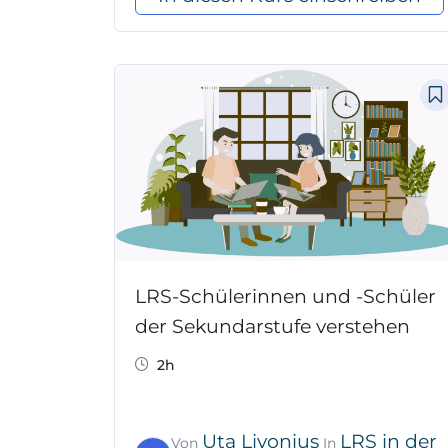
LRS-Schülerinnen und -Schüler
der Sekundarstufe verstehen
2h
Uta Livonius
LRS in der
Von
In