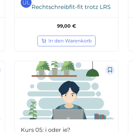
UL
Rechtschreibfit-fit trotz LRS
99,00 €
In den Warenkorb
Kurs 05: i oder ie?