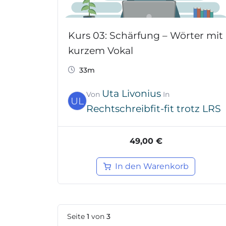
Kurs 03: Schärfung – Wörter mit
kurzem Vokal
33m
Uta Livonius
Von
In
UL
Rechtschreibfit-fit trotz LRS
49,00 €
In den Warenkorb
Seite
1
von
3