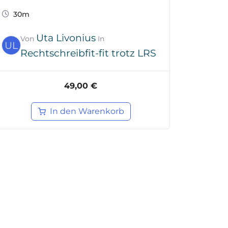
30m
Uta Livonius
Von
In
UL
Rechtschreibfit-fit trotz LRS
49,00 €
In den Warenkorb