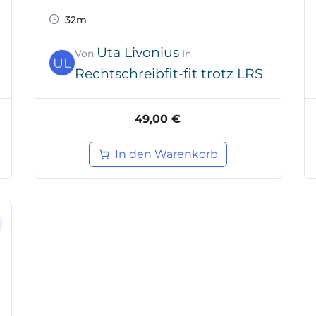
32m
Uta Livonius
Von
In
UL
Rechtschreibfit-fit trotz LRS
49,00 €
In den Warenkorb