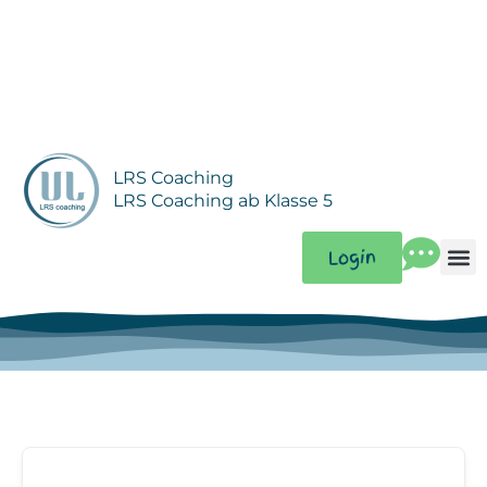
Zum
Inhalt
springen
LRS Coaching
LRS Coaching ab Klasse 5
Login