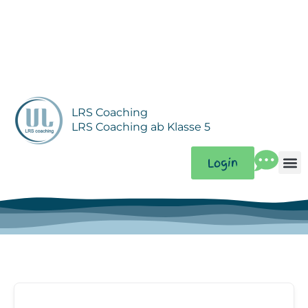
Zum
Inhalt
springen
LRS Coaching
LRS Coaching ab Klasse 5
Login