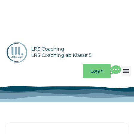
Zum
Inhalt
springen
LRS Coaching
LRS Coaching ab Klasse 5
Login