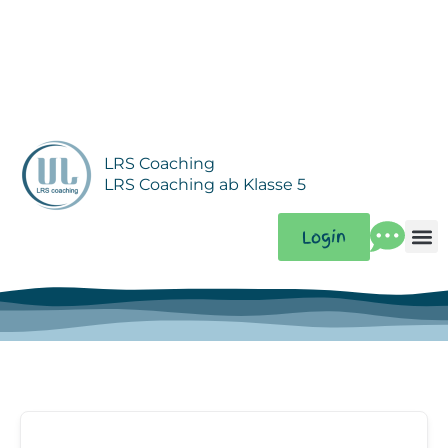
Zum
Inhalt
springen
LRS Coaching
LRS Coaching ab Klasse 5
Login