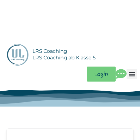
Zum
Inhalt
springen
LRS Coaching
LRS Coaching ab Klasse 5
Login