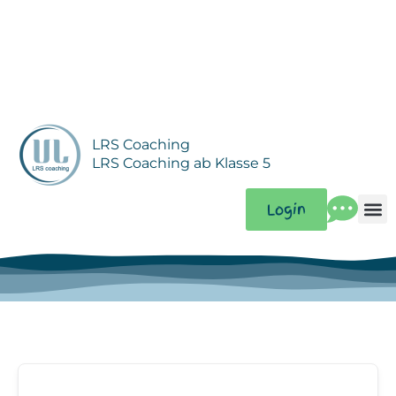
Zum
Inhalt
springen
LRS Coaching
LRS Coaching ab Klasse 5
Login