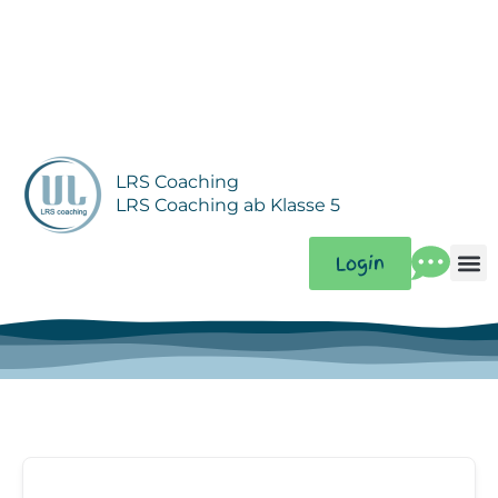
Zum
Inhalt
springen
LRS Coaching
LRS Coaching ab Klasse 5
Login