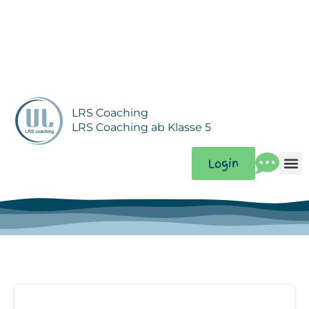
Zum
Inhalt
springen
LRS Coaching
LRS Coaching ab Klasse 5
Login