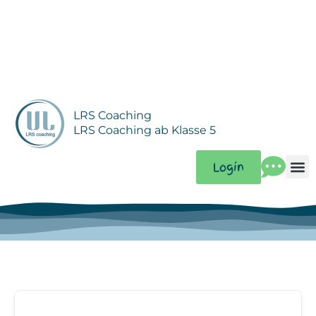
Zum
Inhalt
springen
LRS Coaching
LRS Coaching ab Klasse 5
Login