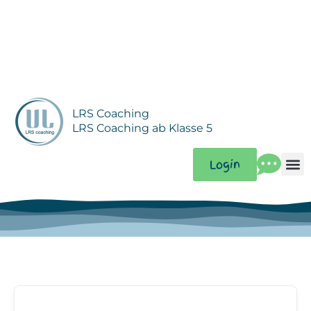
Zum
Inhalt
springen
LRS Coaching
LRS Coaching ab Klasse 5
Login