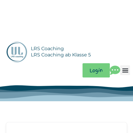
Zum
Inhalt
springen
LRS Coaching
LRS Coaching ab Klasse 5
Login