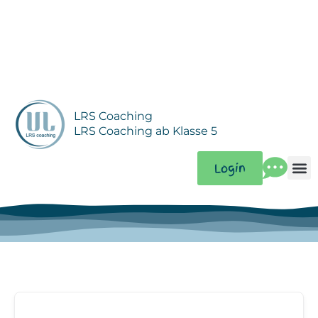
Zum
Inhalt
springen
LRS Coaching
LRS Coaching ab Klasse 5
Login