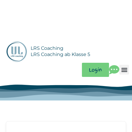
Zum
Inhalt
springen
LRS Coaching
LRS Coaching ab Klasse 5
Login